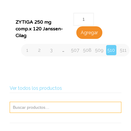
ZYTIGA 250 mg
comp.x 120 Janssen-
Agregar
Cilag
1
2
3
…
507
508
509
510
511
Ver todos los productos