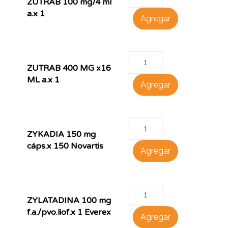
ZUTRAB 100 mg/4 ml
a.x 1
Agregar
ZUTRAB 400 MG x16
ML a.x 1
Agregar
ZYKADIA 150 mg
cáps.x 150 Novartis
Agregar
ZYLATADINA 100 mg
f.a./pvo.liof.x 1 Everex
Agregar