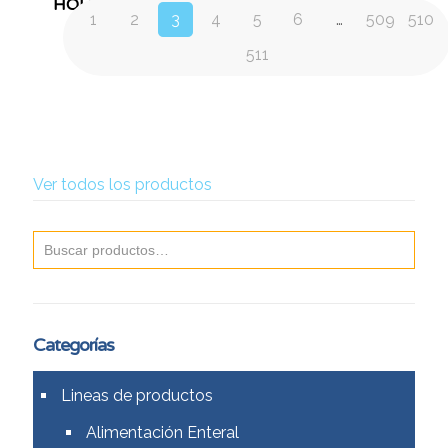
HOLLISTER
1
2
3
4
5
6
…
509
510
511
Ver todos los productos
Categorías
Lineas de productos
Alimentación Enteral