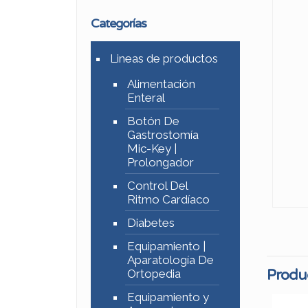
Categorías
Lineas de productos
Alimentación
Enteral
Botón De
Gastrostomía
Mic-Key |
Prolongador
Control Del
Ritmo Cardíaco
Diabetes
Equipamiento |
Aparatología De
Produc
Ortopedia
Equipamiento y