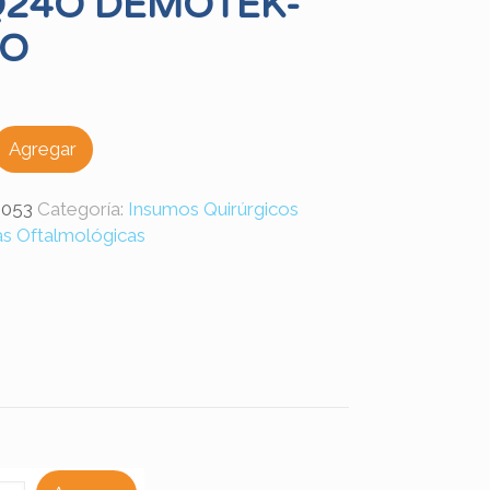
Q24O DEMOTEK-
RO
Agregar
053
Categoría:
Insumos Quirúrgicos
as Oftalmológicas