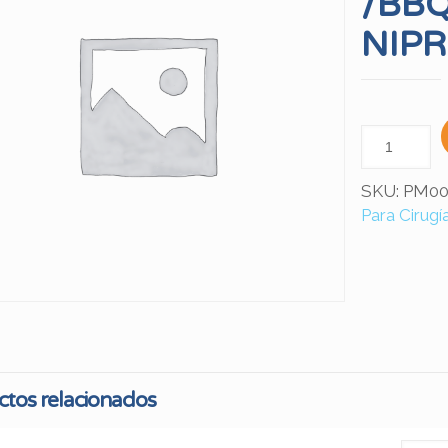
/BB
NIP
SKU:
PM00
Para Cirugí
tos relacionados