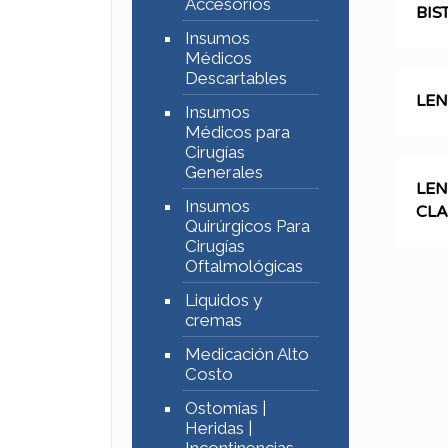
Accesorios
BIS
Insumos
Médicos
Descartables
LEN
Insumos
Médicos para
Cirugías
Generales
LEN
Insumos
CLA
Quirúrgicos Para
Cirugías
Oftalmológicas
Liquidos y
cremas
Medicación Alto
Costo
Ostomías |
Heridas |