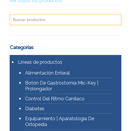
Ver todos los productos
Categorías
Lineas de productos
Alimentación Enteral
Botón De Gastrostomía Mic-Key |
Prolongador
Control Del Ritmo Cardíaco
Diabetes
Equipamiento | Aparatología De
Ortopedia